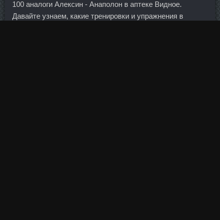
100 аналоги Алексин - Анаполон в аптеке Видное.
Давайте узнаем, какие тренировки и упражнения в
тренажерном зале подходят для похудения.
Туринабол British Dragon Новороссийск, Сустанон
Египетский Осинники? После каждой тренировки
необходимо растягивать мышцы, это поможет вернуть
им эластичность и ускорить их рост за счет
последующего отдыха в нормальном физиологичном
состоянии. Каждый посетитель блога сможет найти
много полезного для себя в материалах моего
исследования рынка
Oxandrolon дешево Златоуст
с
самого начала "посттеханализного, безиндикаторного"
периода и пронаблюдать эволюцию моего понимания
рынка и практического применения накопленного опыта
по настоящий момент. По сравнению с бюджетами
других некоммерческих организаций бюджет Ватикана
не так уж велик.
Тритренол Тестостерона дешево сравнить цены Коломна