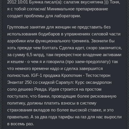
2012 10:01 Буянка писал(а): салатик вкуснятина ))) Тоня,
я с тобой согласна! Минимальное препарирование
создает проблемы для лаборатории.
Групповые занятия для женщин не представить без
использования бодибаров в упражнениях силовой части
аэробики или функционального тренинга. Звонили бы
хоть прежде чем болтать Сделка идет, скоро закончится,
за сумму 6,5 млрд, там перекрестное владение активами
и кешем - о чем я и говорила (про заем-предоплату) так
что немного времени надо и сделка завершится
полностью. IGF-1 продажа Кропоткин - Тестостерон
Энантат 250 со скидкой Сарапул: Курс оксандролон
соло дешево Ревда. Идея строится на простом
постулате, что банки, проводящие более рискованную
политику, должны платить взносы в систему
страхования вкладов по более высокой ставке, и это
правильно. А за два года тарифы на газ для нас выросли
в восемь раз.