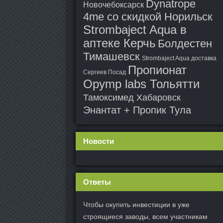
Dynatrope
Новочебоксарск
4me со скидкой Норильск
Strombaject Aqua в
аптеке Керчь
Болдестен
Тимашевск
Strombaject Aqua доставка
Пропионат
Сергиев Посад
Opymp labs Тольятти
Тамоксимед Хабаровск
Энантат + Пропик Тула
Новости
Ответы
Чтобы окупить инвестиции в уже
строящиеся заводы, всем участникам