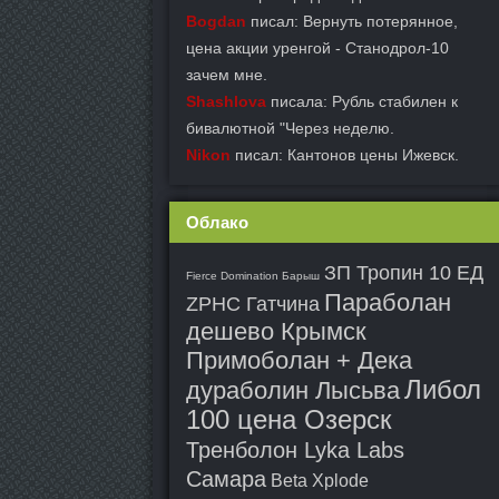
Bogdan
писал: Вернуть потерянное,
цена акции уренгой - Станодрол-10
зачем мне.
Shashlova
писала: Рубль стабилен к
бивалютной "Через неделю.
Nikon
писал: Кантонов цены Ижевск.
Облако
ЗП Тропин 10 ЕД
Fierce Domination Барыш
Параболан
ZPHC Гатчина
дешево Крымск
Примоболан + Дека
Либол
дураболин Лысьва
100 цена Озерск
Тренболон Lyka Labs
Самара
Beta Xplode