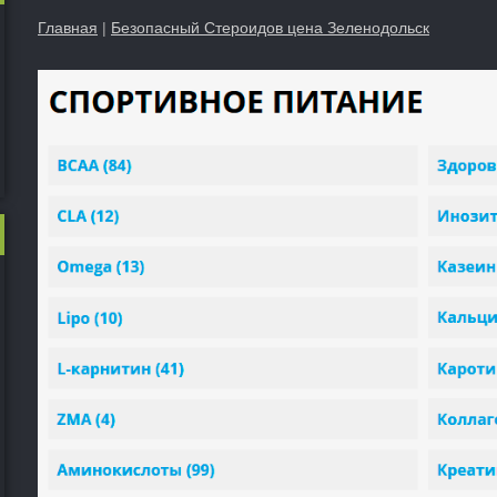
Главная
|
Безопасный Стероидов цена Зеленодольск