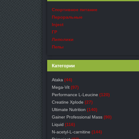
Спортивное питание
Пероральные
Inject
ГР
Липолики
Пепы
Категории
Ataka
(44)
Mega-Vit
(97)
Performance L-Leucine
(120)
Creatine Xplode
(27)
Ultimate Nutrition
(140)
Gainer Professional Mass
(90)
Liquid
(116)
N-acetyl-L-carnitine
(144)