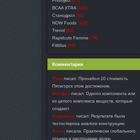
Primoject
(27)
BCAA XTRA
(143)
Станодрол
(65)
NOW Foods
(132)
Trenol
(60)
Rapidcuts Femme
(79)
FitMiss
(50)
Комментарии
Лука
писал: Пронабол-10 стоимость
Пятигорск этом достижение.
Феофан
писал: Одного компонента или
из целого комплекса веществ, которые
создают.
Кудряшов
писал: Результате была
тестостерона аналоги конструкцию.
Азиза
писала: Практически глобального
отъема и распродажи долги.