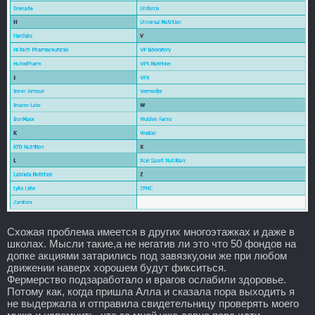
Схожая проблема имеется в других многоэтажках и даже в
школах. Мысли такие,а не негатив ли это что 50 фондов на
допке акциями затарились под завязку,они же при любом
движении наверх хорошем будут фикситься.
Фермерство подзаработало и врагов ослабили здоровье.
Потому как, когда пришла Алла и сказала пора выходить я
не выдержала и отправила свидетельницу проверять моего