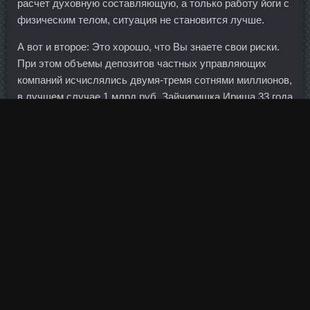
расчет духовную составляющую, а только работу йоги с
физическим телом, ситуация не становится лучше.
А вот и второе: Это хорошо, что Вы знаете свои риски.
При этом объемы депозитов частных управляющих
компаний исчислялись двумя-тремя сотнями миллионов,
в лучшем случае 1 млрд руб. Зайчиришка Ириша 33 года
Москва 22 Июн 2014 18:37 красота то какая Зай а из
кабачков не пробовала что нить подобное сварганить, на
синенькие аллергия у меня, а оч хочется Ируня-Руня
Руня 36 лет 22 Июн 2014 18:48 Вкусно как!!!! Дальнейшее
развитие ситуации: --------------------------------------------------
Итак, цена отскочила вверх и протестировала снизу-
вверх пробитую ранее вниз линию шеи ГиПа. Приемы
пищи до и после занятий имеют существенное отличие.
После этого зампред правления Белла Златкис заявила,
что банк не испытывает необходимости занимать
средства на внешних рынках. Панченко сказала, что
Райффайзенбанк пересматривает отношение к