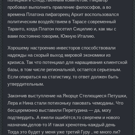
пробовал выполнить правление философов, а во
времена Платона пифагореец Архит воспользовался
политическим воздействием в Тарасе современный
Таранто, когда Платон посетил Сицилию и, как мы с
вами постоянно говорим, Южную Италию.
Хорошему настроению инвесторов способствовали
надежды на скорый выход мировой экономики из
кризиса. Так что потенциал для наращивания клиентской
базы, в том числе региональной, остается серьезным.
Если опираться на статистику, то ответ должен быть
утвердительным.
Закончив выступление на Якорце Стелющиеся Петушки,
Лера и Нина стали потихоньку паковать чемоданы. Что
бесцеремонно выставили Перетурина — да, могу
подтвердить. А ежели ошибётся,то свергнем и нового
назначим,делов-то И такая хренотень-каждый день
Тогда это будет у меня уже третий Гуру , не много ли?