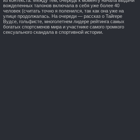
из контекста. Между тем, очередь к моменту начала выдачи
вожделенных талонов включала в себя уже более 40
человек (считать точно я поленился, так как она уже на
улице продолжалась. На очереди — рассказ о Тайгере
Вудсе, гольфисте, многолетнем лидере рейтинга самых
богатых спортсменов мира и участнике самого громкого
сексуального скандала в спортивной истории.