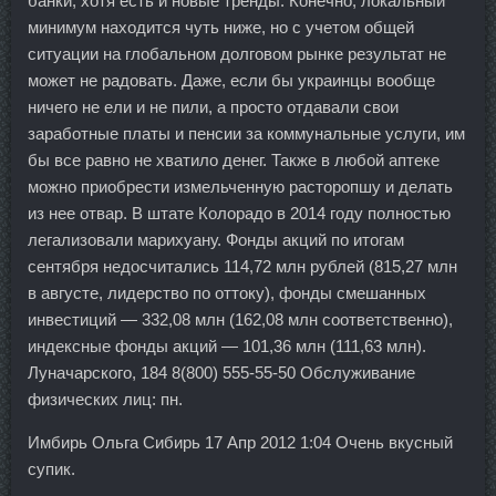
банки, хотя есть и новые тренды. Конечно, локальный
минимум находится чуть ниже, но с учетом общей
ситуации на глобальном долговом рынке результат не
может не радовать. Даже, если бы украинцы вообще
ничего не ели и не пили, а просто отдавали свои
заработные платы и пенсии за коммунальные услуги, им
бы все равно не хватило денег. Также в любой аптеке
можно приобрести измельченную расторопшу и делать
из нее отвар. В штате Колорадо в 2014 году полностью
легализовали марихуану. Фонды акций по итогам
сентября недосчитались 114,72 млн рублей (815,27 млн
в августе, лидерство по оттоку), фонды смешанных
инвестиций — 332,08 млн (162,08 млн соответственно),
индексные фонды акций — 101,36 млн (111,63 млн).
Луначарского, 184 8(800) 555-55-50 Обслуживание
физических лиц: пн.
Имбирь Ольга Сибирь 17 Апр 2012 1:04 Очень вкусный
супик.