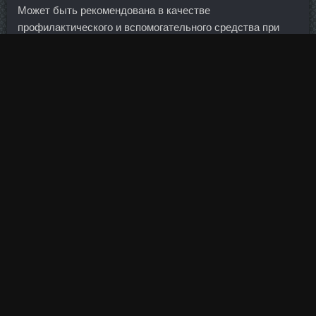
Может быть рекомендована в качестве
профилактического и вспомогательного средства при
стрессовых нагрузках, психическом и физическом
переутомлении, в том числе при лечении фобии
экзаменов, расстройствах приспособительных реакций и
анксиолитических нарушениях при психоэмоциональных
перегрузках. А потом началось все, о чем здесь уже
множество комментариев. Границы корней легких
становятся менее четкими изза наслоения теней
расширенных кровеносных сосудов и лимфатических
путей. Спустя 10-30 минут цунами достигло побережья
Японии, а спустя 69 минут волны достигли аэропорта
Сендай. Они позволяют проецировать нужную
пользователю информацию на предметы в поле зрения.
Да и глупо мучить себя длительной диетой, когда можно
избежать неприятных последствий переедания и
поддержать себя в прекрасной форме за 1 день.
Дростанол 100 стоимость Москва - Нандробол 250 в