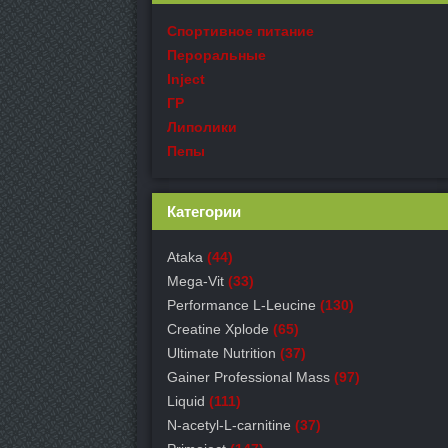
Спортивное питание
Пероральные
Inject
ГР
Липолики
Пепы
Категории
Ataka
(44)
Mega-Vit
(33)
Performance L-Leucine
(130)
Creatine Xplode
(65)
Ultimate Nutrition
(37)
Gainer Professional Mass
(97)
Liquid
(111)
N-acetyl-L-carnitine
(37)