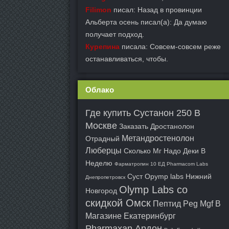
Filimon
писал: Назад в провинции
Альберта осень писал(а): Да думаю
получает подход.
Курепина
писала: Совсем-совсем реже
останавливаться, чтобы.
Облако
Где купить Сустанон 250 В
Москве
Заказать Дростанолон
Метандростенолон
Отрадный
Люберцы
Сколько Мг Надо Деки В
Неделю
Фарматропин 10 ЕД Pharmacom Labs
Суст Opymp labs Нижний
Днепропетровск
Olymp Labs со
Новгород
скидкой Омск
Пептид Peg Mgf В
Магазине Екатеринбург
Pharmaxan Ардон