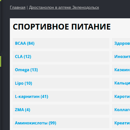
Главная
|
Дростанолон в аптеке Зеленодольск