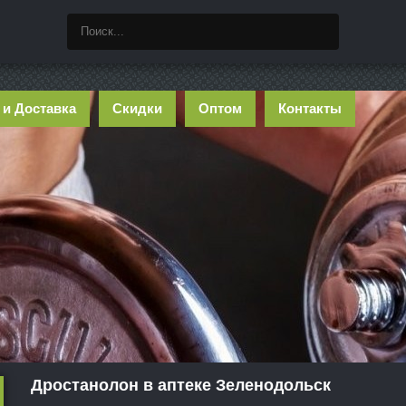
 и Доставка
Скидки
Оптом
Контакты
Дростанолон в аптеке Зеленодольск