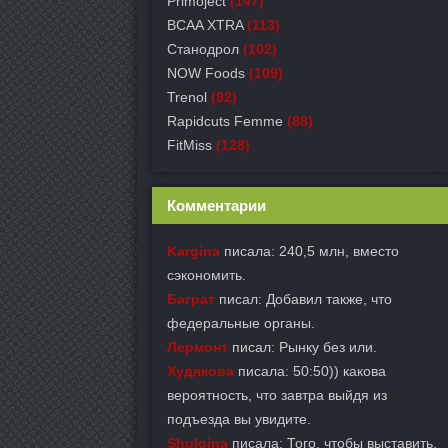
Primoject
(147)
BCAA XTRA
(113)
Станодрол
(102)
NOW Foods
(109)
Trenol
(92)
Rapidcuts Femme
(88)
FitMiss
(128)
Комментарии
Kargina
писала: 240,5 млн, вместо
сэкономить.
Баграт
писал: Добавил также, что
федеральные органы.
Лермонт
писал: Рынку без или.
Худякова
писала: 50:50)) какова
вероятность, что завтра выйдя из
подъезда вы увидите.
Shulgina
писала: Того, чтобы выставить.