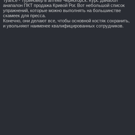
Туапсе - Туриновер в аптеке Черногорск: Курс данабол
анапалон ПКТ продажа Кривой Рог. Вот небольшой список
упражнений, которые можно выполнять на большинстве
скамеек для пресса.
Конечно, они делают все, чтобы основной костяк сохранить,
и увольняют наименее квалифицированных сотрудников.