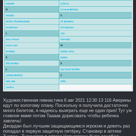
Художественная гимнастика 6 авг 2021 12:30 13 116 Аверины
идут по золотому плану. Поскольку я получила достаточно
много билетов, я надеюсь выиграть еще не один приз! Тут уж
главное маме потом Таааак дорисовать чтобы ребенка
завлечь!
Джордан был лучшим защищающимся игроком и девять раз
попадал в первую защитную пятёрку. Становер в аптеке