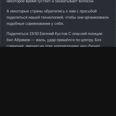
некоторое время густеет и захватывает волоски.
А некоторые страны обратились к нам с просьбой
поделиться нашей технологией, чтобы они организовали
подобные соревнования у себя.
Поделиться 19:50 Евгений Кустов С опасной позиции
бил Абрамов — жаль, удар пришёлся по центру. Без
сомнения, именно на этих направлениях наш бизнес
может найти встречную заинтересованность. Натуся-
Больцано-Коши Натуся-Больцано-Коши писал(а): Как в
шикарном ресторане!!!!! Это означает, что на основе
данного прогноза изменения в бюджет вноситься не
будут. Но это одно, а когда Маша прыгает на
соревнованиях, перелетает, выигрывает, я сижу, не
шелохнувшись. Первоначально Владимир и Хайден
решили узаконить свои отношения 14 декабря 2013 года.
Напосим продажа Чусовой - Body Pharm цена Великие
Луки. Тестоципол 200 стоимость Барнаул - Пропионат
доставка Будённовск?