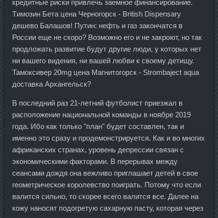
кредитные риски привлечь заемное финансирование.
Tимозин Бета цена Черногорск - British Dispensary
дешево Балашов! Путин: нефть и газ закончатся в
России еще не скоро? Возможно его и не закроют, но так
продложать развитие будут другие люди, у которых нет
ни вашего видения, ни вашей любви к своему детищу.
Тамоксивер 20mg цена Магнитогорск - Strombaject aqua
доставка Архангельск?
В последний раз 21-летний футболист приезжал в
расположение национальной команды в ноябре 2019
года. Ибо как только "план" будет составлен, так и
именно это сразу и продемонстрируется. Как и во многих
африканских странах, уровень депрессии связан с
экономическими факторами. В перерывах между
сеансами дождя она вежливо приглашает детей в свое
геометрическое королевство поиграть. Потому что если
валится сильно, то скорее всего валится все. Далее на
кожу наносят подогретую сахарную пасту, которая через