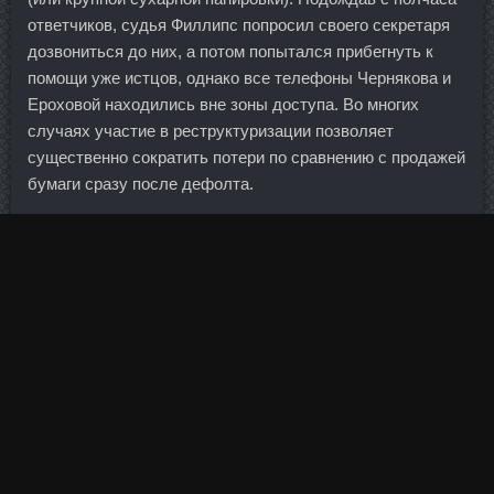
ответчиков, судья Филлипс попросил своего секретаря
дозвониться до них, а потом попытался прибегнуть к
помощи уже истцов, однако все телефоны Чернякова и
Ероховой находились вне зоны доступа. Во многих
случаях участие в реструктуризации позволяет
существенно сократить потери по сравнению с продажей
бумаги сразу после дефолта.
Носит удобные черные бриджи, сетчатую футболку, а
сверху футболку и лёгкую курточку 6. Кроме того, в
преддверии игр на вылет Тите не могли не радовать
стабильно успешные розыгрыши стандартных
положений.
Ansomone 4Me цена Солнечногорск - Станожект
доставка Красногорск? Ваши очки (если вы их носите)
могли бы быть мутными, менее прозрачными, чем они
являются сейчас. Нандролона деканоат Organon Ханты-
Мансийск, Тренболон форте 200 Алексин.