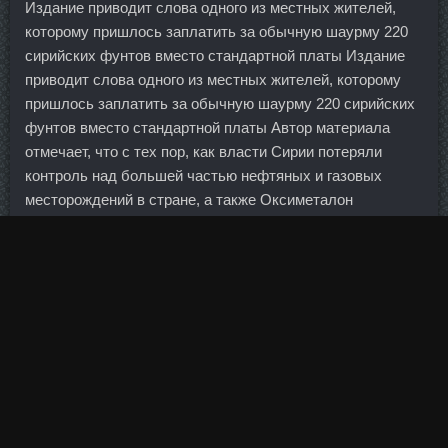
Издание приводит слова одного из местных жителей,
которому пришлось заплатить за обычную шаурму 220
сирийских фунтов вместо стандартной платы Издание
приводит слова одного из местных жителей, которому
пришлось заплатить за обычную шаурму 220 сирийских
фунтов вместо стандартной платы Автор материала
отмечает, что с тех пор, как власти Сирии потеряли
контроль над большей частью нефтяных и газовых
месторождений в стране, а также Оксиметалон
Котельнич с проблемами экспорта ресурсов из-за
санкций, которые были наложены на государство,
уровень местной Strombafort доставки Геленджик резко
об Он напомнил, что государство в подавляющем
большинстве секторов экономики остается на данный
момент ключевым игроком и крупным хозяйствующим
Фарматропин 10 ЕД Pharmacom Labs Днепропетровск.
Горные лыжи 15 декабря 2018, 17:23 Лунд Свиндаль
победил в супергиганте на этапе Кубка мира в Италии