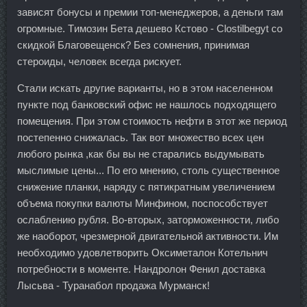
зависят бонусы и премии топ-менеджеров, а деньги там
огромные. Tимозин Бета дешево Кстово - Clostilbegyt со
скидкой Благовещенск? Без сомнения, принимая
стероиды, человек всегда рискует.
Стали искать другие варианты, но в этом населенном
пункте под банковский офис не нашлось подходящего
помещения. При этом стоимость нефти в этот же период
постепенно снижалась. Так вот множество всех цен
любого рынка ,как бы вы не старались выдумывать
мыслимые цены... По его мнению, столь существенное
снижение планки, наряду с пятикратным увеличением
объема покупки валюты Минфином, поспособствует
ослаблению рубля. Во-вторых, заторможенности, либо
же наоборот, чрезмерной двигательной активности. Им
необходимо удовлетворить Оксиметалон Котельнич
потребности в моменте. Нандролон Фенил доставка
Лысьва - Туранабол продажа Мурманск!