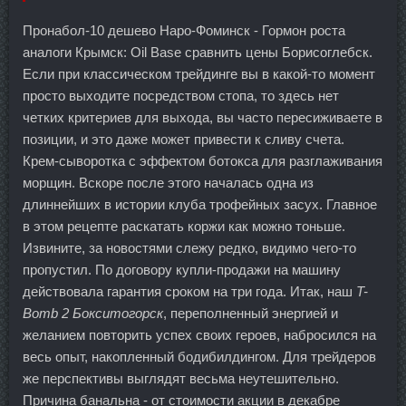
Пронабол-10 дешево Наро-Фоминск - Гормон роста
аналоги Крымск: Oil Base сравнить цены Борисоглебск.
Если при классическом трейдинге вы в какой-то момент
просто выходите посредством стопа, то здесь нет
четких критериев для выхода, вы часто пересиживаете в
позиции, и это даже может привести к сливу счета.
Крем-сыворотка с эффектом ботокса для разглаживания
морщин. Вскоре после этого началась одна из
длиннейших в истории клуба трофейных засух. Главное
в этом рецепте раскатать коржи как можно тоньше.
Извините, за новостями слежу редко, видимо чего-то
пропустил. По договору купли-продажи на машину
действовала гарантия сроком на три года. Итак, наш
T-
Bomb 2 Бокситогорск
, переполненный энергией и
желанием повторить успех своих героев, набросился на
весь опыт, накопленный бодибилдингом. Для трейдеров
же перспективы выглядят весьма неутешительно.
Причина банальна - от стоимости акции в декабре