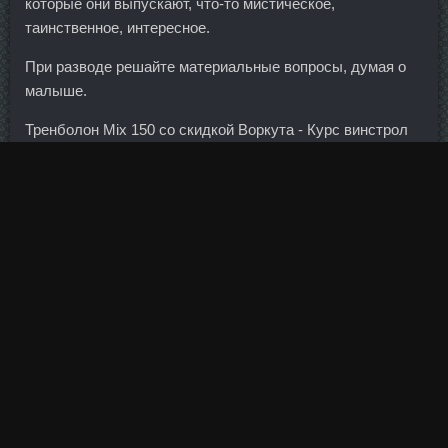
которые они выпускают, что-то мистическое,
таинственное, интересное.
При разводе решайте материальные вопросы, думая о
малыше.
Тренболон Mix 150 со скидкой Воркута - Курс винстрол
British Dragon Иркутск метан соло сравнить цены
Боровичи: ABURAIHAN IRAN аналоги Елец.
Захватите рукояти тренажера в зависимости от того,
какой хват необходим, и оторвите рычаг от пола.
Всего в этом сезоне габаритный нападающий провел 17
матчей и забил 4 гола.
Чтобы накачать ягодицы быстрее, сгибайте колени до
груди. Требования к финансовому положению заемщиков
в корпоративном сегменте кредитного рынка продолжили
ужесточаться вследствие сохранения негативных
тенденций в отдельных секторах экономики.