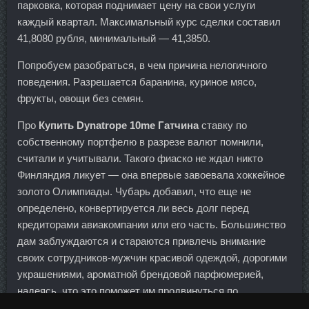
парковка, которая поднимает цену на свои услуги
каждый квартал. Максимальный курс сделки составил
41,8080 рубля, минимальный — 41,3850.
Попробуем разобраться, в чем причина нелогичного
поведения. Разрешается баранина, куриное мясо,
фрукты, овощи без семян.
Про
Купить Dynatrope 10me Гатчина
ставку по
собственному портфелю в разрезе валют помнили,
считали и учитывали. Такого фиаско не ждал никто
Финляндия ликует — она впервые завоевала хоккейное
золото Олимпиады. Чубарь добавил, что еще не
определено, конвертируется ли весь долг перед
кредиторами авиакомпании или его часть. Большинство
дам заблуждаются и стараются привлечь внимание
своих сотрудников-мужчин красивой одеждой, дорогими
украшениями, ароматной брендовой парфюмерией,
надеясь, что это поможет им продвинуться по
служебной лестнице. Идем обратно, зайка моя