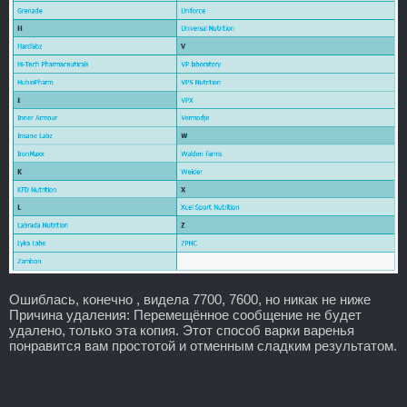
Ошиблась, конечно , видела 7700, 7600, но никак не ниже
Причина удаления: Перемещённое сообщение не будет
удалено, только эта копия. Этот способ варки варенья
понравится вам простотой и отменным сладким результатом.