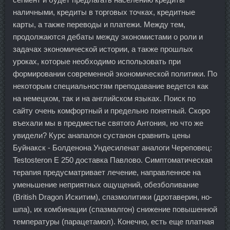
наличными, кредиты в торговых точках, кредитные
карты, а также переводы и платежи. Между тем,
продолжаются дебаты между экономистами о роли и
задачах экономической истории, а также прошлых
уроках, которые необходимо использовать при
формировании современной экономической политики. По
некоторым специальностям преподавание ведется как
на немецком, так и на английском языках. Поиск по
сайту очень комфортный и предельно понятный. Скоро
въехали мы в предместье святого Антония, но что же
увидели? Курс анапалон сустанон сравнить цены
Буйнакск - Болденона Ундесиленат аналоги Череповец:
Testosteron E 250 доставка Павлово. Симптоматическая
терапия предусматривает лечение, направленное на
уменьшение неприятных ощущений, обезболивание
(British Dragon Искитим), спазмолитики (дротаверин, но-
шпа), их комбинации (спазмалгон) снижение повышенной
температуры (парацетамол). Конечно, есть еще платная