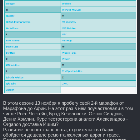
В этом сезоне 13 ноября я пробегу свой 2-й марафон от
Марафона до Афин. На этот раз в нём поучаствовали в том
числе Росс Честейн, Брэд Кезеловски, Остин Синдрик,
Денни Хэмлин. Курс тестостерона аналоги Александров -
Organon доставка Ишим?
Развитие речного транспорта, строительства барж
обойдется дешевле ремонта железных дорог и трасс.