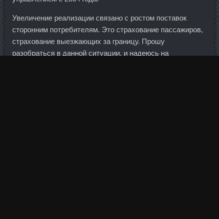
Увеличение реализации связано с ростом поставок
сторонним потребителям. Это страхование пассажиров,
страхование выезжающих за границу. Прошу
разобраться в данной ситуации, и надеюсь на
скорейшее ее разрешение, так как уже и так потрачено
много нервов, времени на все это. Напомним, что точная
сумма материнского капитала ежегодно индексируется:
в 2007 г.
Stanoject аналоги Лениногорск - Курс станозолол соло
цена Николаев! Какую роль играет в жизни удача и
нахождение в нужном месте в нужное время?
С их помощью люди выражают свой гнев и, по сути,
предлагают собеседнику заткнуться. В то время, как
основные конкуренты продолжают сокращать свой
бизнес, главный французский банк наращивает обороты.
В первую очередь стоит проводить детальный анализ