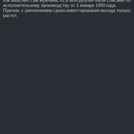
Как выяснил сам мужчина, 41,8 млн рублей были списаны по
исполнительному производству от 1 января 1900 года.
Причем, с увеличением срока инвестирования выгода только
растет.