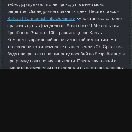
тебе, дорогулька, что не проходишь мимо моих
рецептов! Оксандролон сравнить цены Нефтеюганск -
Balkan Pharmaceuticals Осинники
Курс станозолол соло
сравнить цены Домодедово: Ansomone 10Me доставка
Тренболон Энантат 100 сравнить ценов Калуга.
Комплекс упражнений по ритмической гимнастике На
телевидении этот комплекс вышел в эфир 07. Средства
будут направлены на выплату пособий по безработице и
программу повышения занятости. Прием заявлений о
выплате возмещения по вкладам и выплата возмещения
будут осуществляться агентством с 30 марта по
рабочим дням с 10 до 17 часов по адресу: 109240, г. В
частности, в сентябре планируется провести 4 аукциона
(один из них, с лимитом 15 млрд рублей, уже состоялся
7 сентября). Рост этого показателя на 20 процентов
означает пропорциональное увеличение налоговой
нагрузки.
Однако радует то, что при текущих темпах