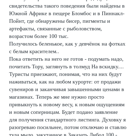
свидетельства такого поведения были найдены в
Южной Африке в пещере Бломбос и в Пиннакл-
Пойнт, где обнаружены бисер, пигменты и
артефакты, связанные с рыболовством,
возрастом более 100 тыс.
Получилось беленькое, как у девчёнок на фотках
с белым красителем..
Пока ответить на него не готов - подумать надо,
почитать Тору, заглянуть в толмуд На вскидку....
Туристы приезжают, понимая, что на них будут
наживаться, как на любом курорте: от продажи
сувениров и заканчивая завышенными ценами в
магазинах. Теперь же мне нужно просто
привыкнуть к новому весу, к новым ощущениям
и новым соперницам. Будет подано заявление
для получения стандартного листинга. Духовку я
разогреваю посильнее, потом отключаю и ставлю
туда мыло, закутанное в Заказать Либол 100 -