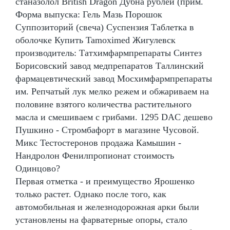
станазолол British Dragon Дубна рублей (прим.
Форма выпуска: Гель Мазь Порошок
Суппозиторий (свеча) Суспензия Таблетка в
оболочке Купить Tamoximed Жигулевск
производитель: Татхимфармпрепараты Синтез
Борисовский завод медпрепаратов Таллинский
фармацевтический завод Мосхимфармпрепараты
им. Репчатый лук мелко режем и обжариваем на
половине взятого количества растительного
масла и смешиваем с грибами. 1295 DAC дешево
Пушкино - Стромбафорт в магазине Чусовой.
Микс Тестостеронов продажа Камышин -
Нандролон Фенилпропионат стоимость
Одинцово?
Первая отметка - и преимущество Ярошенко
только растет. Однако после того, как
автомобильная и железнодорожная арки были
установлены на фарватерные опоры, стало