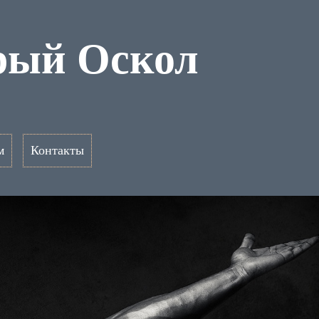
рый Оскол
м
Контакты