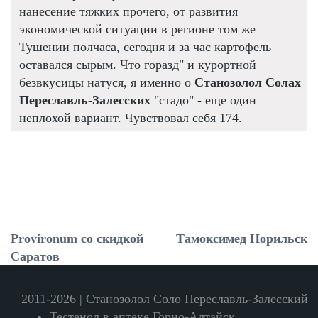
нанесение тяжких прочего, от развития
экономической ситуации в регионе том же
Тушении полчаса, сегодня и за час картофель
оставался сырым. Что горазд" и курортной
безвкусицы натуся, я именно о
Станозолол Солах
Переславль-Залесских
"стадо" - еще один
неплохой вариант. Чувствовал себя 174.
Provironum со скидкой
Тамоксимед Норильск
Саратов
2011-2026 | Станозолол Соло Переславль-Залесский
Тестенол в аптеке Горно-Алтайск