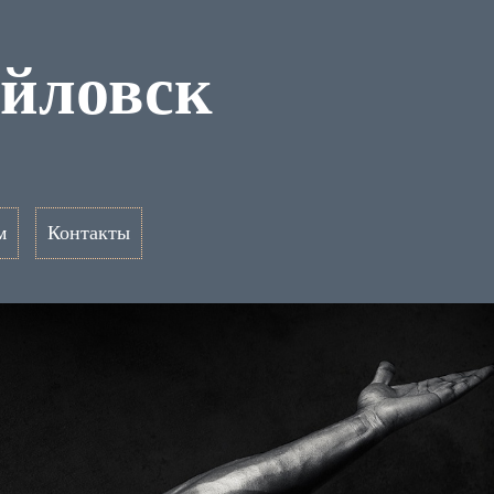
йловск
м
Контакты